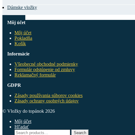
Dámske vložky
Môj účet
Môj účet
Pokladňa
Košík
Informácie
Všeobecné obchodné podmienky
Formulár odstúpenie od zmluvy
Reklamačný formulár
GDPR
Zásady používania súborov cookies
Zásady ochrany osobných údajov
© Vložky do topánok 2026
Môj účet
Hľadať
Search
Search