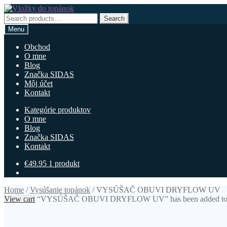
Preskočiť
Preskočiť
na
na
Search
Search
navigáciu
obsah
for:
Menu
Obchod
O mne
Blog
Značka SIDAS
Môj účet
Kontakt
Kategórie produktov
O mne
Blog
Značka SIDAS
Kontakt
€
49.95
1 produkt
Home
/
Vysúšanie topánok
/
VYSÚŠAČ OBUVI DRYFLOW UV
View cart
“VYSÚŠAČ OBUVI DRYFLOW UV” has been added to y