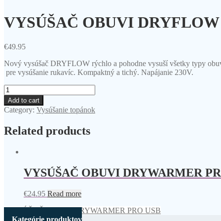
VYSÚŠAČ OBUVI DRYFLOW
€
49.95
Nový vysúšač DRYFLOW rýchlo a pohodne vysuší všetky typy obuvi, 
pre vysúšanie rukavíc. Kompaktný a tichý. Napájanie 230V.
VYSÚŠAČ
OBUVI
Add to cart
DRYFLOW
Category:
Vysúšanie topánok
UV
quantity
Related products
VYSÚŠAČ OBUVI DRYWARMER PR
€
24.95
Read more
VYSÚŠAČ OBUVI DRYWARMER PRO USB
Kategórie produktov