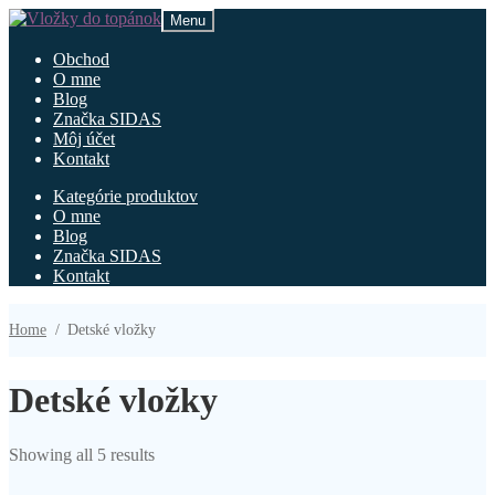
Preskočiť
Preskočiť
Menu
na
na
navigáciu
obsah
Obchod
O mne
Blog
Značka SIDAS
Môj účet
Kontakt
Kategórie produktov
O mne
Blog
Značka SIDAS
Kontakt
Home
/
Detské vložky
Detské vložky
Showing all 5 results