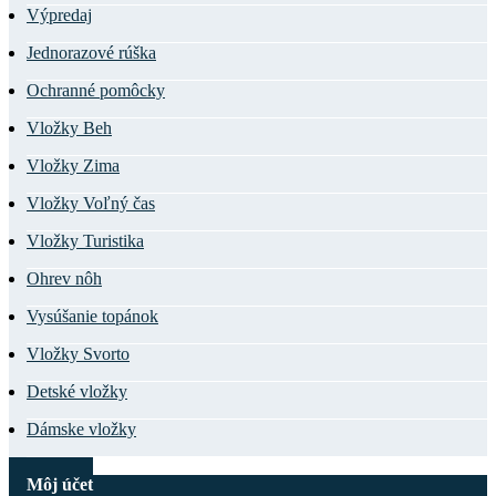
Výpredaj
Jednorazové rúška
Ochranné pomôcky
Vložky Beh
Vložky Zima
Vložky Voľný čas
Vložky Turistika
Ohrev nôh
Vysúšanie topánok
Vložky Svorto
Detské vložky
Dámske vložky
Môj účet