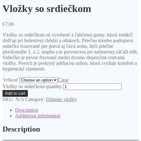
Vložky so srdiečkom
€
7.00
Vložky so srdiečkom sú vyrobené z ľahčenej gumy, ktorá zmäkčí
došľap pri bolestivej chôdzi a otlakoch. Priečnu klenbu podopiera
srdiečko tvarované pre pravú aj ľavú nohu, lieči priečne
plochonožie 1. a 2. stupňa a je prevenciou pri nadmernej záťaži nôh.
Srdiečko je pevne fixované medzi dvoma zlepenými vrstvami
vložky. Povrch je prekrytý jahňacou usňou, ktorá zvyšuje komfort a
hygienické vlastnosti.
Velkosť
Clear
Vložky so srdiečkom quantity
Add to cart
SKU:
N/A
Category:
Dámske vložky
Description
Additional information
Description