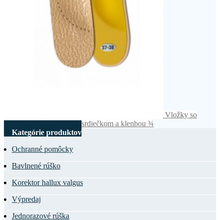
Vložky so
srdiečkom ¾
Vložky so srdiečkom a klenbou ¾
Kategórie produktov
Ochranné pomôcky
Bavlnené rúško
Korektor hallux valgus
Výpredaj
Jednorazové rúška