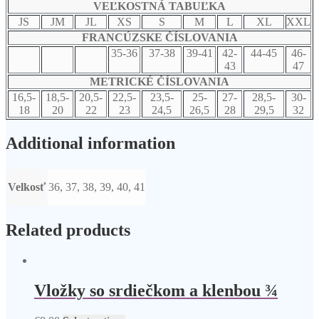
VEĽKOSTNÁ TABUĽKA
JS
JM
JL
XS
S
M
L
XL
XXL
FRANCÚZSKE ČÍSLOVANIA
35-36
37-38
39-41
42-
44-45
46-
43
47
METRICKÉ ČÍSLOVANIA
16,5-
18,5-
20,5-
22,5-
23,5-
25-
27-
28,5-
30-
18
20
22
23
24,5
26,5
28
29,5
32
Additional information
Velkosť
36, 37, 38, 39, 40, 41
Related products
Vložky so srdiečkom a klenbou ¾